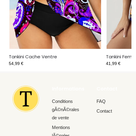
Tankini Cache Ventre
Tankini Fem
54,99
€
41,99
€
Informations
Contact
Conditions
FAQ
gÃ©nÃ©rales
Contact
de vente
Mentions
lÃ©gales