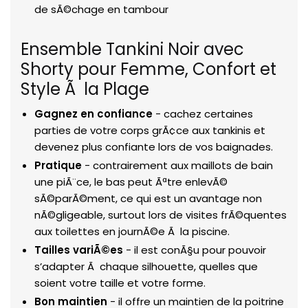
de sÃ©chage en tambour
Ensemble Tankini Noir avec
Shorty pour Femme, Confort et
Style Ã la Plage
Gagnez en confiance
- cachez certaines
parties de votre corps grÃ¢ce aux tankinis et
devenez plus confiante lors de vos baignades.
Pratique
- contrairement aux maillots de bain
une piÃ¨ce, le bas peut Ãªtre enlevÃ©
sÃ©parÃ©ment, ce qui est un avantage non
nÃ©gligeable, surtout lors de visites frÃ©quentes
aux toilettes en journÃ©e Ã la piscine.
Tailles variÃ©es
- il est conÃ§u pour pouvoir
s’adapter Ã chaque silhouette, quelles que
soient votre taille et votre forme.
Bon maintien
- il offre un maintien de la poitrine