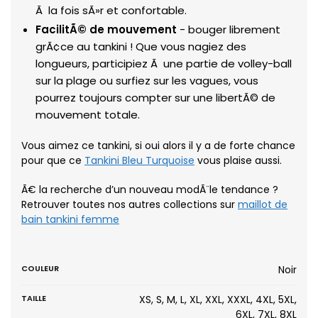
Ã la fois sÃ»r et confortable.
FacilitÃ© de mouvement
- bouger librement
grÃ¢ce au tankini ! Que vous nagiez des
longueurs, participiez Ã une partie de volley-ball
sur la plage ou surfiez sur les vagues, vous
pourrez toujours compter sur une libertÃ© de
mouvement totale.
Vous aimez ce tankini, si oui alors il y a de forte chance
pour que ce
Tankini Bleu Turquoise
vous plaise aussi.
Ã€ la recherche d’un nouveau modÃ¨le tendance ?
Retrouver toutes nos autres collections sur
maillot de
bain tankini femme
COULEUR
Noir
TAILLE
XS, S, M, L, XL, XXL, XXXL, 4XL, 5XL,
6XL, 7XL, 8XL