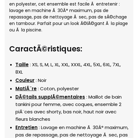
en polyester, cet ensemble est facile Ã entretenir :
lavage en machine Ã 30Â° maximum, pas de
repassage, pas de nettoyage Ã sec, pas de sÃ©chage
en tambour. Parfait pour un look Ã©lÃ©gant Ã la plage
ou Ã la piscine.
CaractÃ©ristiques:
Taille
: XS, S, M, L, XL, XXL, XXXL, 4XL, 5XL, 6XL, 7XL,
8XL
Couleur
: Noir
MatiÃ¨re
: Coton, polyester
DÃ©tails supplÃ©mentaires
: Maillot de bain
tankini pour femme, avec coques, ensemble 2
piÃ¨ces avec shorty, bas noir, haut noir avec
fleurs blanches
Entretien
: Lavage en machine Ã 30Â° maximum,
pas de repassage, pas de nettoyage Ã sec, pas