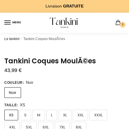
Sauter
Skip
Livraison
GRATUITE
Ã
to
la
content
MENU
navigation
0
Le tankini
/
Tankini Coques MoulÃ©es
Tankini Coques MoulÃ©es
43,99
€
Noir
COULEUR
:
Noir
XS
TAILLE
:
XS
S
M
L
XL
XXL
XXXL
4XL
5XL
6XL
7XL
8XL