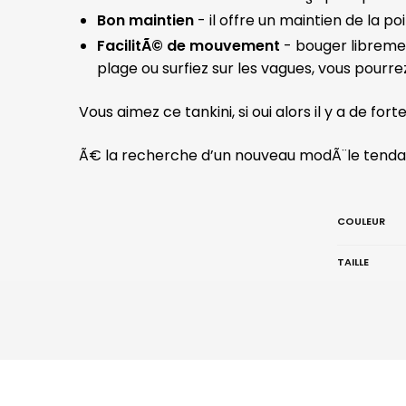
Bon maintien
- il offre un maintien de la poi
FacilitÃ© de mouvement
- bouger libremen
plage ou surfiez sur les vagues, vous pour
Vous aimez ce tankini, si oui alors il y a de f
Ã€ la recherche d’un nouveau modÃ¨le tendan
COULEUR
TAILLE