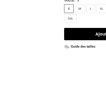
S
TAILLE
:
S
M
L
XL
5XL
Ajou
Guide des tailles