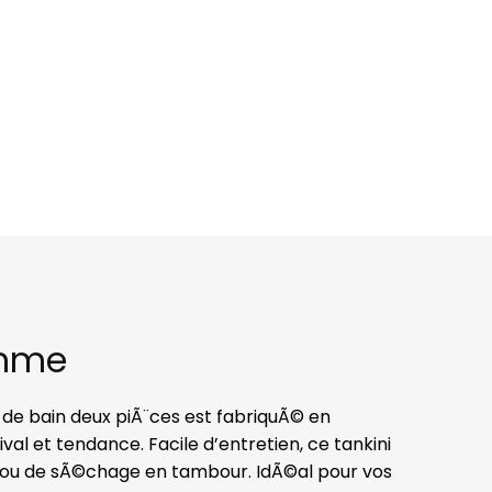
emme
lot de bain deux piÃ¨ces est fabriquÃ© en
ival et tendance. Facile d’entretien, ce tankini
 ou de sÃ©chage en tambour. IdÃ©al pour vos