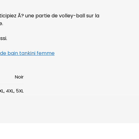
cipiez Ã? une partie de volley-ball sur la
e.
ssi.
 de bain tankini femme
Noir
XXL, 4XL, 5XL