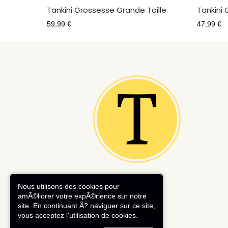
Tankini Grossesse Grande Taille
Tankini
59,99
€
47,99
€
Nous utilisons des cookies pour
amÃ©liorer votre expÃ©rience sur notre
site. En continuant Ã? naviguer sur ce site,
vous acceptez l'utilisation de cookies.