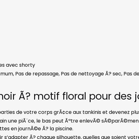
ces avec shorty
imum, Pas de repassage, Pas de nettoyage Ã? sec, Pas 
 noir Ã? motif floral pour des
arties de votre corps grÃ¢ce aux tankinis et devenez plus
ain une piÃ¨ce, le bas peut Ãªtre enlevÃ© sÃ©parÃ©ment
ettes en journÃ©e Ã? la piscine.
r s’adapter Ã? chaque silhouette, quelles que soient votre