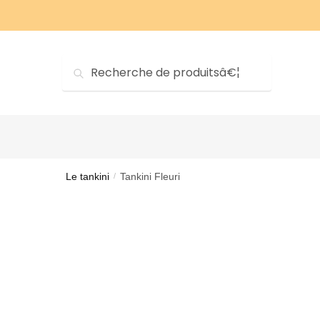
Sauter
Skip
Ã?
to
la
content
navigation
Recherche
Recherche
pourÂ?:
Le tankini
Tankini Fleuri
/