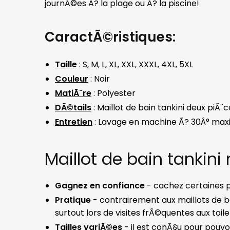
journÃ©es Ã? la plage ou Ã? la piscine!
CaractÃ©ristiques:
Taille
: S, M, L, XL, XXL, XXXL, 4XL, 5XL
Couleur
: Noir
MatiÃ¨re
: Polyester
DÃ©tails
: Maillot de bain tankini deux piÃ¨
Entretien
: Lavage en machine Ã? 30Â° max
Maillot de bain tankini
Gagnez en confiance
- cachez certaines p
Pratique
- contrairement aux maillots de b
surtout lors de visites frÃ©quentes aux toil
Tailles variÃ©es
- il est conÃ§u pour pouvoi