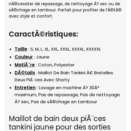
nÃ©cessiter de repassage, de nettoyage Ã? sec ou de
sÃ©chage en tambour. Parfait pour profiter de l’Ã©tÃ©
avec style et confort.
CaractÃ©ristiques:
Taille
: S, M, L, XL, XXL, XXXL, XXXXL, XXXXXL
Couleur
: Jaune
MatiÃ¨re
: Coton, Polyester
DÃ©tails
: Maillot De Bain Tankini Ã€ Bretelles
Deux PiÃ¨ces Avec Shorty
Entretien
: Lavage en machine Ã? 30Â°
maximum, Pas de repassage, Pas de nettoyage
Ã? sec, Pas de sÃ©chage en tambour
Maillot de bain deux piÃ¨ces
tankini jaune pour des sorties