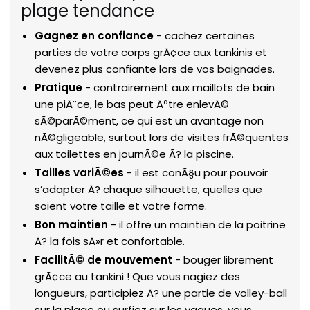
plage tendance
Gagnez en confiance
- cachez certaines
parties de votre corps grÃ¢ce aux tankinis et
devenez plus confiante lors de vos baignades.
Pratique
- contrairement aux maillots de bain
une piÃ¨ce, le bas peut Ãªtre enlevÃ©
sÃ©parÃ©ment, ce qui est un avantage non
nÃ©gligeable, surtout lors de visites frÃ©quentes
aux toilettes en journÃ©e Ã? la piscine.
Tailles variÃ©es
- il est conÃ§u pour pouvoir
s’adapter Ã? chaque silhouette, quelles que
soient votre taille et votre forme.
Bon maintien
- il offre un maintien de la poitrine
Ã? la fois sÃ»r et confortable.
FacilitÃ© de mouvement
- bouger librement
grÃ¢ce au tankini ! Que vous nagiez des
longueurs, participiez Ã? une partie de volley-ball
sur la plage ou surfiez sur les vagues, vous