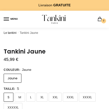
Sauter
Skip
Livraison
GRATUITE
Ã?
to
la
content
MENU
navigation
0
Le tankini
/
Tankini Jaune
Tankini Jaune
45,99
€
Jaune
COULEUR
:
Jaune
S
TAILLE
:
S
M
L
XL
XXL
XXXL
XXXXL
XXXXXL