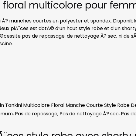
 floral multicolore pour fem
Ã? manches courtes en polyester et spandex. Disponible d
deux piÃ¨ces est dotÃ© d’un haut style robe et d’un shorty n
essite pas de repassage, de nettoyage Ã? sec, ni de s
scine.
ain Tankini Multicolore Floral Manche Courte Style Robe 
imum, Pas de repassage, Pas de nettoyage Ã? sec, Pas 
Ã¨ces style robe avec shorty