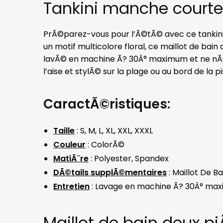
Tankini manche courte
PrÃ©parez-vous pour l’Ã©tÃ© avec ce tankini 
un motif multicolore floral, ce maillot de bain 
lavÃ© en machine Ã? 30Â° maximum et ne nÃ©c
l’aise et stylÃ© sur la plage ou au bord de la pi
CaractÃ©ristiques:
Taille
: S, M, L, XL, XXL, XXXL
Couleur
: ColorÃ©
MatiÃ¨re
: Polyester, Spandex
DÃ©tails supplÃ©mentaires
: Maillot De B
Entretien
: Lavage en machine Ã? 30Â° max
Maillot de bain deux pi