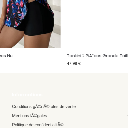
Dos Nu
Tankini 2 PiÃ¨ces Grande Tail
47,99
€
Informations
Conditions gÃ©nÃ©rales de vente
Mentions lÃ©gales
Politique de confidentialitÃ©