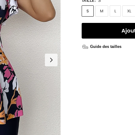
S
TAILLE
:
S
M
L
XL
Ajou
Guide des tailles