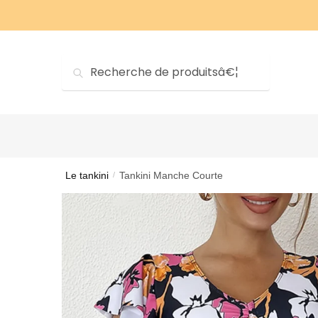
Sauter
Skip
Ã?
to
la
content
navigation
Recherche
Recherche
pourÂ?:
Le tankini
Tankini Manche Courte
/