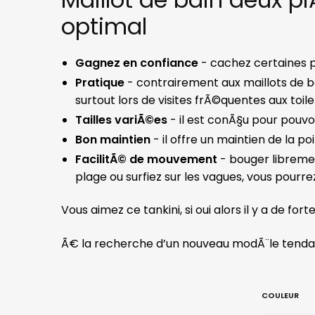
optimal
Gagnez en confiance
- cachez certaines p
Pratique
- contrairement aux maillots de b
surtout lors de visites frÃ©quentes aux toil
Tailles variÃ©es
- il est conÃ§u pour pouvoi
Bon maintien
- il offre un maintien de la poi
FacilitÃ© de mouvement
- bouger libremen
plage ou surfiez sur les vagues, vous pour
Vous aimez ce tankini, si oui alors il y a de f
Ã€ la recherche d’un nouveau modÃ¨le tendan
COULEUR