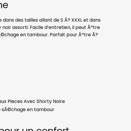
me
ans des tailles allant de S Ã? XXXL et dans
oir assorti. Facile d’entretien, il peut Ãªtre
Ã©chage en tambour. Parfait pour Ãªtre Ã?
Deux Pieces Avec Shorty Noire
de sÃ©chage en tambour
 pour un confort