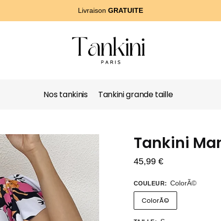
Livraison
GRATUITE
Nos tankinis
Tankini grande taille
Tankini Ma
45,99
€
ColorÃ©
COULEUR
:
ColorÃ©