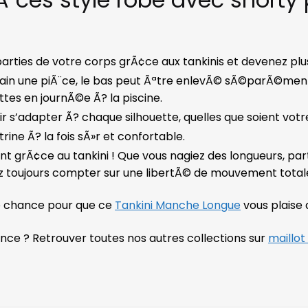
arties de votre corps grÃ¢ce aux tankinis et devenez plus
ain une piÃ¨ce, le bas peut Ãªtre enlevÃ© sÃ©parÃ©ment
ettes en journÃ©e Ã? la piscine.
r s’adapter Ã? chaque silhouette, quelles que soient votre
trine Ã? la fois sÃ»r et confortable.
t grÃ¢ce au tankini ! Que vous nagiez des longueurs, parti
rez toujours compter sur une libertÃ© de mouvement total
orte chance pour que ce
Tankini Manche Longue
vous plaise a
ce ? Retrouver toutes nos autres collections sur
maillot