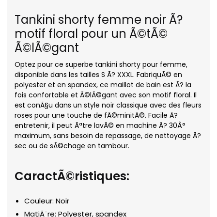
Tankini shorty femme noir Ã?
motif floral pour un Ã©tÃ©
Ã©lÃ©gant
Optez pour ce superbe tankini shorty pour femme,
disponible dans les tailles S Ã? XXXL. FabriquÃ© en
polyester et en spandex, ce maillot de bain est Ã? la
fois confortable et Ã©lÃ©gant avec son motif floral. Il
est conÃ§u dans un style noir classique avec des fleurs
roses pour une touche de fÃ©minitÃ©. Facile Ã?
entretenir, il peut Ãªtre lavÃ© en machine Ã? 30Â°
maximum, sans besoin de repassage, de nettoyage Ã?
sec ou de sÃ©chage en tambour.
CaractÃ©ristiques:
Couleur: Noir
MatiÃ¨re: Polyester, spandex