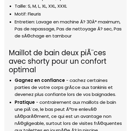
Taille: S, M, L, XL, XXL, XXXL
Motif: Fleuris
Entretien: Lavage en machine Ã? 30Â° maximum,
Pas de repassage, Pas de nettoyage Ã? sec, Pas
de sÃ©chage en tambour
Maillot de bain deux piÃ¨ces
avec shorty pour un confort
optimal
Gagnez en confiance
- cachez certaines
parties de votre corps grÃ¢ce aux tankinis et
devenez plus confiante lors de vos baignades.
Pratique
- contrairement aux maillots de bain
une piÃ¨ce, le bas peut Ãªtre enlevÃ©
sÃ©parÃ©ment, ce qui est un avantage non
nÃ©gligeable, surtout lors de visites frÃ©quentes
aux toilettes en journÃ©e Ã? la piscine.