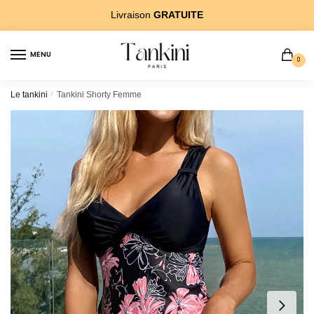
Sauter
Skip
Livraison
GRATUITE
Ã?
to
la
content
MENU
navigation
0
Le tankini
/
Tankini Shorty Femme