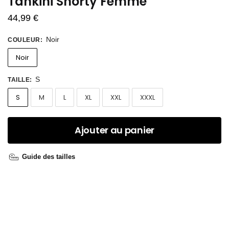
Tankini Shorty Femme
44,99
€
Noir
COULEUR
:
Noir
S
TAILLE
:
S
M
L
XL
XXL
XXXL
Ajouter au panier
Guide des tailles