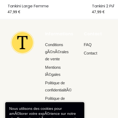
Tankini Large Femme
Tankini 2 PiÃ
47,99
€
47,99
€
Informations
Contact
Conditions
FAQ
gÃ©nÃ©rales
Contact
de vente
Mentions
lÃ©gales
Politique de
confidentialitÃ©
Politique de
retour
Nous utilisons des cookies pour
amÃ©liorer votre expÃ©rience sur notre
Robe de bain