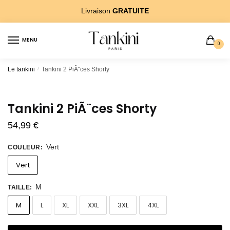
Sauter
Skip
Livraison
GRATUITE
Ã
to
la
content
MENU
navigation
0
Le tankini
/
Tankini 2 PiÃ¨ces Shorty
Tankini 2 PiÃ¨ces Shorty
54,99
€
Vert
COULEUR
:
Vert
M
TAILLE
:
M
L
XL
XXL
3XL
4XL