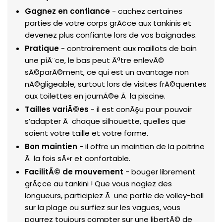
Gagnez en confiance
- cachez certaines
parties de votre corps grÃ¢ce aux tankinis et
devenez plus confiante lors de vos baignades.
Pratique
- contrairement aux maillots de bain
une piÃ¨ce, le bas peut Ãªtre enlevÃ©
sÃ©parÃ©ment, ce qui est un avantage non
nÃ©gligeable, surtout lors de visites frÃ©quentes
aux toilettes en journÃ©e Ã la piscine.
Tailles variÃ©es
- il est conÃ§u pour pouvoir
s’adapter Ã chaque silhouette, quelles que
soient votre taille et votre forme.
Bon maintien
- il offre un maintien de la poitrine
Ã la fois sÃ»r et confortable.
FacilitÃ© de mouvement
- bouger librement
grÃ¢ce au tankini ! Que vous nagiez des
longueurs, participiez Ã une partie de volley-ball
sur la plage ou surfiez sur les vagues, vous
pourrez toujours compter sur une libertÃ© de