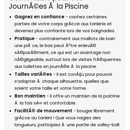
JournÃ©es Ã la Piscine
Gagnez en confiance
- cachez certaines
parties de votre corps grÃ¢ce aux tankinis et
devenez plus confiante lors de vos baignades.
Pratique
- contrairement aux maillots de bain
une piÃ¨ce, le bas peut Ãªtre enlevÃ©
sÃ©parÃ©ment, ce qui est un avantage non
nÃ©gligeable, surtout lors de visites frÃ©quentes
aux toilettes en journÃ©e Ã la piscine.
Tailles variÃ©es
- il est conÃ§u pour pouvoir
s’adapter Ã chaque silhouette, quelles que
soient votre taille et votre forme.
Bon maintien
- il offre un maintien de la poitrine
Ã la fois sÃ»r et confortable.
FacilitÃ© de mouvement
- bouger librement
grÃ¢ce au tankini ! Que vous nagiez des
longueurs, participiez Ã une partie de volley-ball