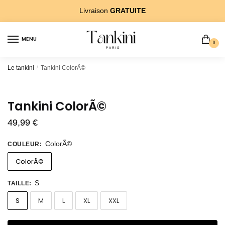
Sauter
Skip
Livraison
GRATUITE
Ã
to
la
content
MENU
navigation
0
Le tankini
/
Tankini ColorÃ©
Tankini ColorÃ©
49,99
€
ColorÃ©
COULEUR
:
ColorÃ©
S
TAILLE
:
S
M
L
XL
XXL