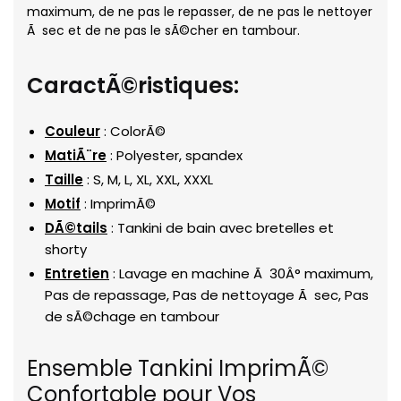
maximum, de ne pas le repasser, de ne pas le nettoyer
Ã sec et de ne pas le sÃ©cher en tambour.
CaractÃ©ristiques:
Couleur
: ColorÃ©
MatiÃ¨re
: Polyester, spandex
Taille
: S, M, L, XL, XXL, XXXL
Motif
: ImprimÃ©
DÃ©tails
: Tankini de bain avec bretelles et
shorty
Entretien
: Lavage en machine Ã 30Â° maximum,
Pas de repassage, Pas de nettoyage Ã sec, Pas
de sÃ©chage en tambour
Ensemble Tankini ImprimÃ©
Confortable pour Vos