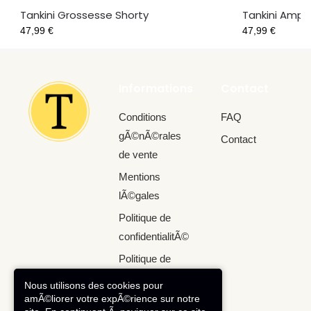
Tankini Grossesse Shorty
Tankini Ample
47,99
€
47,99
€
Informations
Contact
Conditions
FAQ
gÃ©nÃ©rales
Contact
de vente
Mentions
lÃ©gales
Politique de
confidentialitÃ©
Politique de
retour
Nous utilisons des cookies pour
amÃ©liorer votre expÃ©rience sur notre
Robe de bain