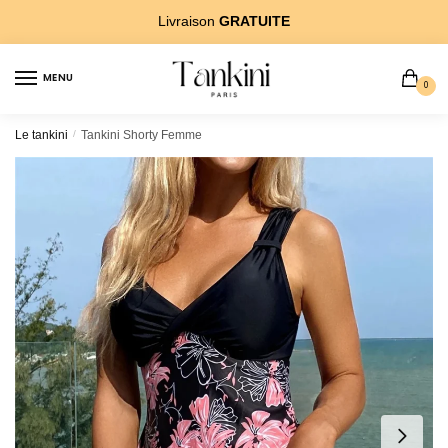
Sauter
Skip
Livraison
GRATUITE
Ã?
to
la
content
MENU
navigation
0
Le tankini
/
Tankini Shorty Femme