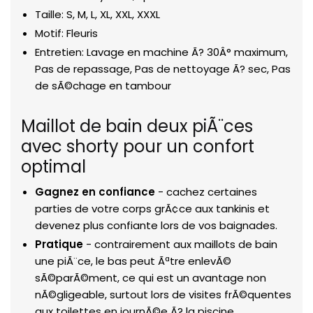
Taille: S, M, L, XL, XXL, XXXL
Motif: Fleuris
Entretien: Lavage en machine Ã? 30Â° maximum,
Pas de repassage, Pas de nettoyage Ã? sec, Pas
de sÃ©chage en tambour
Maillot de bain deux piÃ¨ces
avec shorty pour un confort
optimal
Gagnez en confiance
- cachez certaines
parties de votre corps grÃ¢ce aux tankinis et
devenez plus confiante lors de vos baignades.
Pratique
- contrairement aux maillots de bain
une piÃ¨ce, le bas peut Ãªtre enlevÃ©
sÃ©parÃ©ment, ce qui est un avantage non
nÃ©gligeable, surtout lors de visites frÃ©quentes
aux toilettes en journÃ©e Ã? la piscine.