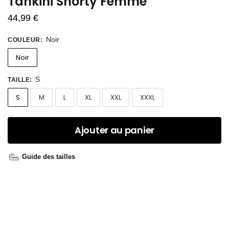
Tankini Shorty Femme
44,99
€
Noir
COULEUR
:
Noir
S
TAILLE
:
S
M
L
XL
XXL
XXXL
Ajouter au panier
Guide des tailles