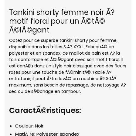
Tankini shorty femme noir Ã?
motif floral pour un Ã©tÃ©
Ã©lÃ©gant
Optez pour ce superbe tankini shorty pour femme,
disponible dans les tailles S Ã? XXXL. FabriquÃ© en
polyester et en spandex, ce maillot de bain est Ã? la
fois confortable et Ã©lÃ©gant avec son motif floral. Il
est conÃ§u dans un style noir classique avec des fleurs
roses pour une touche de fÃ©minitÃ©. Facile Ã?
entretenir, il peut Ãªtre lavÃ© en machine Ã? 30Â°
maximum, sans besoin de repassage, de nettoyage Ã?
sec ou de sÃ©chage en tambour.
CaractÃ©ristiques:
Couleur: Noir
MatiÃ¨re: Polyester, spandex