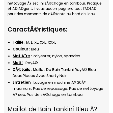
nettoyage Ã? sec, ni sÃ©chage en tambour. Pratique
et Ã©lÃ©gant, il vous accompagnera tout l’Ã©tÃ©
pour des moments de dÃ©tente au bord de l’eau.
CaractÃ©ristiques:
Taille
: M, L, XL, XXL, XXXL
Couleur
: Bleu
MatiÃ¨re
: Polyester, nylon, spandex
Motif
: RayÃ©
DÃ©tails
: Maillot De Bain Tankini RayÃ© Bleu
Deux Pieces Avec Shorty Noir
Entretien
: Lavage en machine Ã? 30Â°
maximum, Pas de repassage, Pas de nettoyage
Ã? sec, Pas de sÃ©chage en tambour
Maillot de Bain Tankini Bleu Ã?