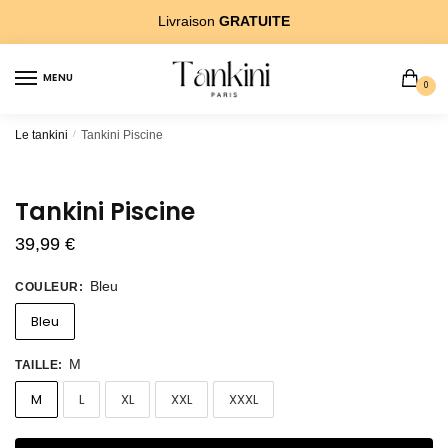
Sauter
Skip
Livraison
GRATUITE
Ã?
to
la
content
MENU
navigation
0
Le tankini
/
Tankini Piscine
Tankini Piscine
39,99
€
Bleu
COULEUR
:
Bleu
M
TAILLE
:
M
L
XL
XXL
XXXL