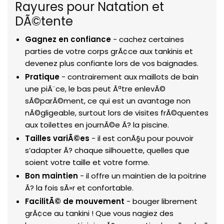
Rayures pour Natation et
DÃ©tente
Gagnez en confiance
- cachez certaines
parties de votre corps grÃ¢ce aux tankinis et
devenez plus confiante lors de vos baignades.
Pratique
- contrairement aux maillots de bain
une piÃ¨ce, le bas peut Ãªtre enlevÃ©
sÃ©parÃ©ment, ce qui est un avantage non
nÃ©gligeable, surtout lors de visites frÃ©quentes
aux toilettes en journÃ©e Ã? la piscine.
Tailles variÃ©es
- il est conÃ§u pour pouvoir
s’adapter Ã? chaque silhouette, quelles que
soient votre taille et votre forme.
Bon maintien
- il offre un maintien de la poitrine
Ã? la fois sÃ»r et confortable.
FacilitÃ© de mouvement
- bouger librement
grÃ¢ce au tankini ! Que vous nagiez des