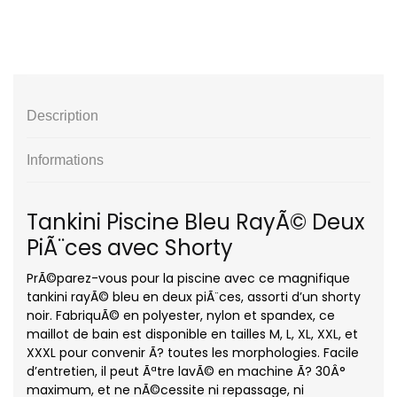
Description
Informations
Tankini Piscine Bleu RayÃ© Deux
PiÃ¨ces avec Shorty
PrÃ©parez-vous pour la piscine avec ce magnifique
tankini rayÃ© bleu en deux piÃ¨ces, assorti d’un shorty
noir. FabriquÃ© en polyester, nylon et spandex, ce
maillot de bain est disponible en tailles M, L, XL, XXL, et
XXXL pour convenir Ã? toutes les morphologies. Facile
d’entretien, il peut Ãªtre lavÃ© en machine Ã? 30Â°
maximum, et ne nÃ©cessite ni repassage, ni